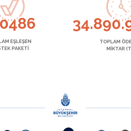
30919
41.387.
LAM EŞLEŞEN
TOPLAM ÖD
TEK PAKETİ
MİKTAR (T