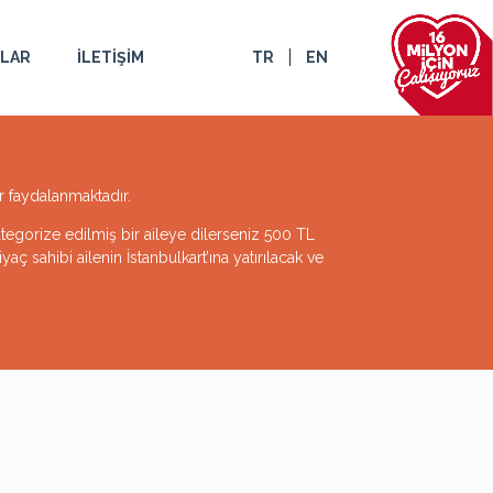
ULAR
İLETİŞİM
TR
EN
r faydalanmaktadır.
ategorize edilmiş bir aileye dilerseniz 500 TL
aç sahibi ailenin İstanbulkart’ına yatırılacak ve